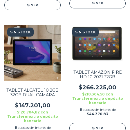
VER
VER
SIN STOCK
SIN STOCK
TABLET AMAZON FIRE
HD 10 2021 32GB
LAVENDER B08F6B347L
$266.225,00
TABLET ALCATEL 10 2GB
$218.304,50
con
32GB DUAL CAMARA
Transferencia o depósito
8092-2AOFMX1
bancario
$147.201,00
6
cuotas sin interés de
$120.704,82
con
$44.370,83
Transferencia o depósito
bancario
6
cuotas sin interés de
VER