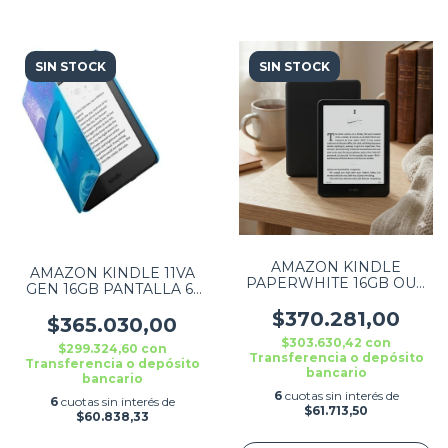
SIN STOCK
SIN STOCK
AMAZON KINDLE
AMAZON KINDLE 11VA
PAPERWHITE 16GB OUR
GEN 16GB PANTALLA 6"
FASTEST KINDLE EVER,
FUNDA SPACE WHALE
WITH NEW 7" GLARE-
$370.281,00
TURQUESA
$365.030,00
FREE BLACK
$303.630,42
con
$299.324,60
con
Transferencia o depósito
Transferencia o depósito
bancario
bancario
6
cuotas sin interés de
6
cuotas sin interés de
$61.713,50
$60.838,33