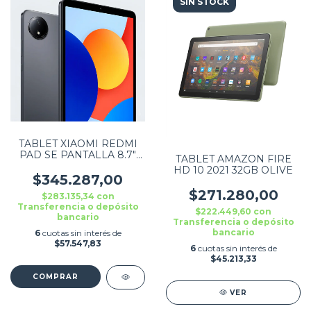
SIN STOCK
TABLET XIAOMI REDMI
PAD SE PANTALLA 8.7"
TABLET AMAZON FIRE
WIFI 128GB 4GB RAM
HD 10 2021 32GB OLIVE
$345.287,00
$271.280,00
$283.135,34
con
Transferencia o depósito
$222.449,60
con
bancario
Transferencia o depósito
bancario
6
cuotas sin interés de
$57.547,83
6
cuotas sin interés de
$45.213,33
VER