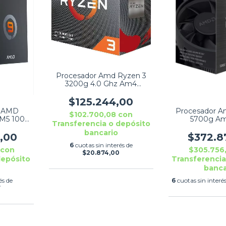
Procesador Amd Ryzen 3
3200g 4.0 Ghz Am4
Graficos Vega
$125.244,00
 AMD
Procesador A
$102.700,08
con
M5 100-
5700g Am
Transferencia o depósito
WOF
1000002
bancario
3,00
$372.8
6
cuotas sin interés de
6
con
$305.756
$20.874,00
depósito
Transferencia
banca
és de
6
cuotas sin interé
7