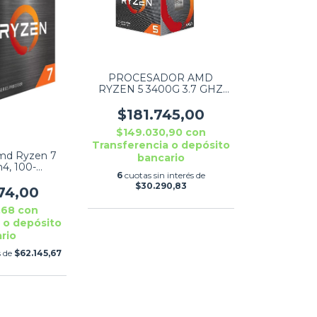
PROCESADOR AMD
RYZEN 5 3400G 3.7 GHZ
RADEON VEGA GRAPHICS
SOCKET AM4
$181.745,00
$149.030,90
con
Transferencia o depósito
md Ryzen 7
bancario
4, 100-
6
cuotas sin interés de
63box
$30.290,83
74,00
,68
con
 o depósito
rio
s de
$62.145,67