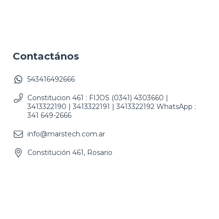
Contactános
543416492666
Constitucion 461 : FIJOS (0341) 4303660 |
3413322190 | 3413322191 | 3413322192 WhatsApp :
341 649-2666
info@marstech.com.ar
Constitución 461, Rosario