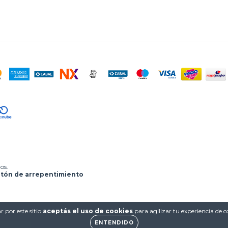
os.
tón de arrepentimiento
 por este sitio
aceptás el uso de cookies
para agilizar tu experiencia de 
ENTENDIDO