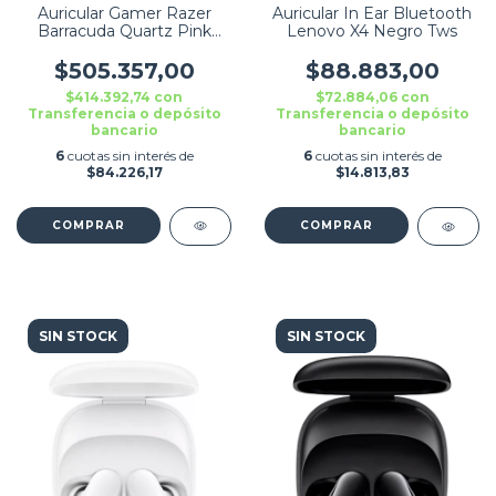
Auricular Gamer Razer
Auricular In Ear Bluetooth
Barracuda Quartz Pink
Lenovo X4 Negro Tws
Nasa Rz04-03790300-
r3u1
$505.357,00
$88.883,00
$414.392,74
con
$72.884,06
con
Transferencia o depósito
Transferencia o depósito
bancario
bancario
6
cuotas sin interés de
6
cuotas sin interés de
$84.226,17
$14.813,83
SIN STOCK
SIN STOCK