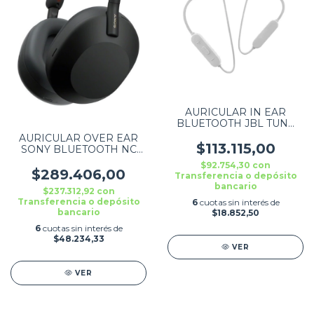
AURICULAR IN EAR
BLUETOOTH JBL TUNE
215BT BLANCO
AURICULAR OVER EAR
$113.115,00
SONY BLUETOOTH NC
NEGRO WH-1000XM5-B
$92.754,30
con
$289.406,00
Transferencia o depósito
bancario
$237.312,92
con
Transferencia o depósito
6
cuotas sin interés de
bancario
$18.852,50
6
cuotas sin interés de
$48.234,33
VER
VER