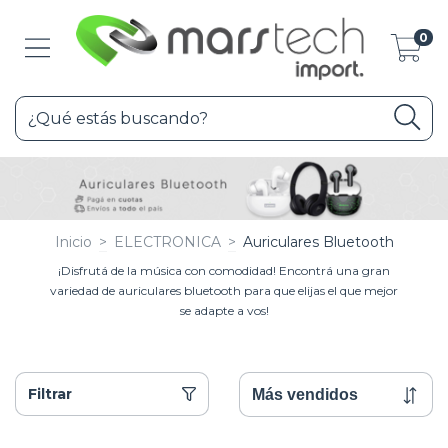
0
Inicio
>
ELECTRONICA
>
Auriculares Bluetooth
¡Disfrutá de la música con comodidad! Encontrá una gran
variedad de auriculares bluetooth para que elijas el que mejor
se adapte a vos!
Filtrar