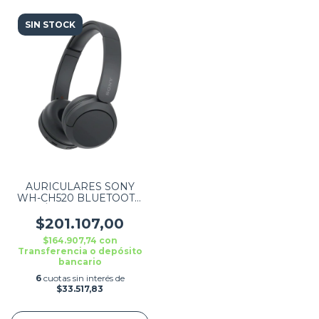
SIN STOCK
AURICULARES SONY
WH-CH520 BLUETOOTH
INALÁMBRICOS NEGRO
$201.107,00
$164.907,74
con
Transferencia o depósito
bancario
6
cuotas sin interés de
$33.517,83