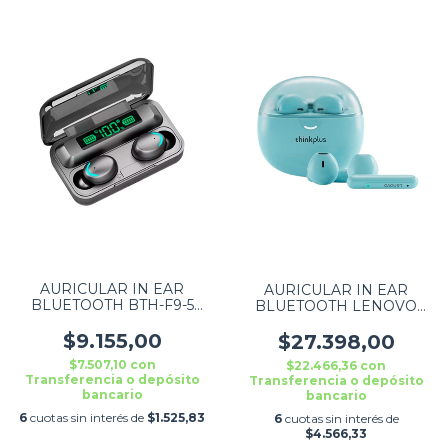
AURICULAR IN EAR
AURICULAR IN EAR
BLUETOOTH BTH-F9-5
BLUETOOTH LENOVO
NEGRO
LP1 PRO BLUE TWS
$9.155,00
$27.398,00
$7.507,10
con
$22.466,36
con
Transferencia o depósito
Transferencia o depósito
bancario
bancario
6
cuotas sin interés de
$1.525,83
6
cuotas sin interés de
$4.566,33