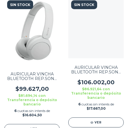
SIN STOCK
SIN STOCK
AURICULAR VINCHA
BLUETOOTH REP.SONY
AURICULAR VINCHA
WH-CH520 AZUL
BLUETOOTH REP.SONY
$106.002,00
WH-CH520 BLANCO
$99.627,00
$86.921,64
con
Transferencia o depósito
$81.694,14
con
bancario
Transferencia o depósito
bancario
6
cuotas sin interés de
$17.667,00
6
cuotas sin interés de
$16.604,50
VER