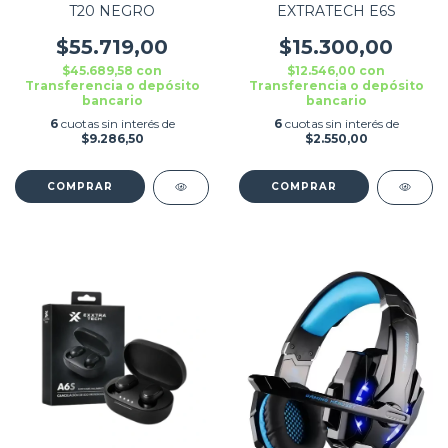
T20 NEGRO
EXTRATECH E6S
$55.719,00
$15.300,00
$45.689,58
con
$12.546,00
con
Transferencia o depósito
Transferencia o depósito
bancario
bancario
6
cuotas sin interés de
6
cuotas sin interés de
$9.286,50
$2.550,00