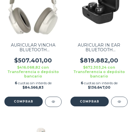
AURICULAR IN EAR
AURICULAR VINCHA
BLUETOOTH
BLUETOOTH
SENHHEISER
SENNHEISER
MOMENTUM TRUE
ACCENTUM WIRELESS
$819.882,00
$507.401,00
WIRELESS 4 NEGRO
BLANCO
$672.303,24
con
$416.068,82
con
Transferencia o depósito
Transferencia o depósito
bancario
bancario
6
cuotas sin interés de
6
cuotas sin interés de
$136.647,00
$84.566,83