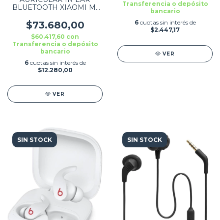
Transferencia o depósito
BLUETOOTH XIAOMI MI
bancario
REDMI BUDS 6 BLACK
M2429E1
6
cuotas sin interés de
$73.680,00
$2.447,17
$60.417,60
con
Transferencia o depósito
bancario
VER
6
cuotas sin interés de
$12.280,00
VER
SIN STOCK
SIN STOCK