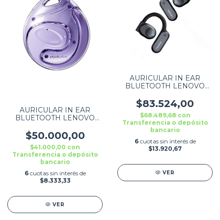
AURICULAR IN EAR
BLUETOOTH LENOVO
LP76 BLACK
$83.524,00
AURICULAR IN EAR
$68.489,68
con
BLUETOOTH LENOVO
Transferencia o depósito
X15 PRO II VIOLETA
bancario
$50.000,00
6
cuotas sin interés de
$41.000,00
con
$13.920,67
Transferencia o depósito
bancario
VER
6
cuotas sin interés de
$8.333,33
VER