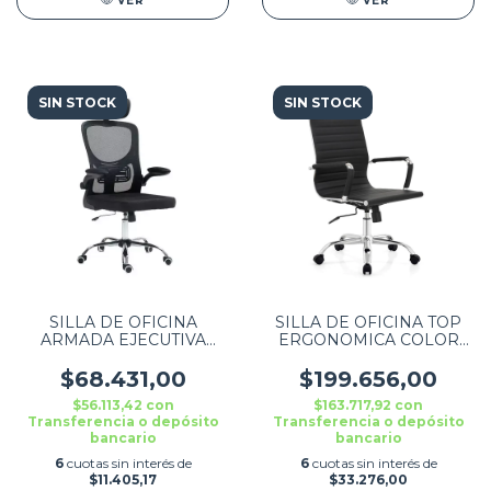
VER
VER
SIN STOCK
SIN STOCK
SILLA DE OFICINA
SILLA DE OFICINA TOP
ARMADA EJECUTIVA
ERGONOMICA COLOR
ERGONOMICA COLOR
NEGRO ZENEI
NEGRO ZENEI DW312
$68.431,00
$199.656,00
$56.113,42
con
$163.717,92
con
Transferencia o depósito
Transferencia o depósito
bancario
bancario
6
cuotas sin interés de
6
cuotas sin interés de
$11.405,17
$33.276,00