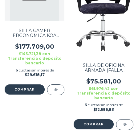
SILLA GAMER
ERGONOMICA KOA
RACING GAM520
RECLINABLE BASE
$177.709,00
GIRATORIA 360 150KG
$145.721,38
con
NEGRO Y ROJO
Transferencia o depósito
bancario
SILLA DE OFICINA
ARMADA (FALLA
6
cuotas sin interés de
PISTON) ERGONOMICA
$29.618,17
COLOR NEGRO - DW301
$75.581,00
$61.976,42
con
Transferencia o depósito
bancario
6
cuotas sin interés de
$12.596,83