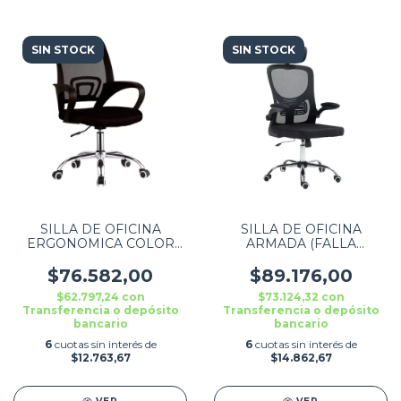
SIN STOCK
SIN STOCK
SILLA DE OFICINA
SILLA DE OFICINA
ERGONOMICA COLOR
ARMADA (FALLA
NEGRO - DW301
PISTON) EJECUTIVA
ERGONOMICA COLOR
$76.582,00
$89.176,00
NEGRO ZENEI DW312
$62.797,24
con
$73.124,32
con
Transferencia o depósito
Transferencia o depósito
bancario
bancario
6
cuotas sin interés de
6
cuotas sin interés de
$12.763,67
$14.862,67