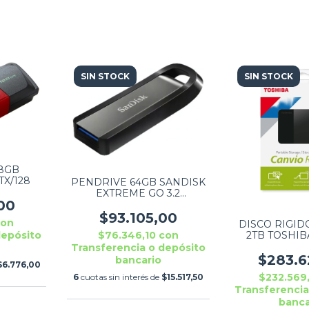
SIN STOCK
SIN STOCK
28GB
TX/128
PENDRIVE 64GB SANDISK
EXTREME GO 3.2
00
SDCZ810G46
$93.105,00
con
DISCO RIGID
2TB TOSHIB
$76.346,10
con
depósito
READY U
Transferencia o depósito
HDTP320
$283.6
bancario
$6.776,00
$232.569
6
cuotas sin interés de
$15.517,50
Transferencia
banca