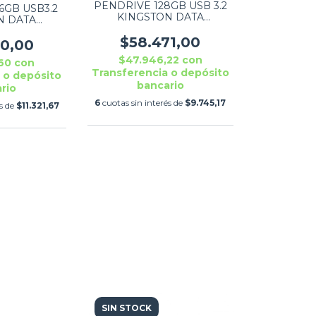
PENDRIVE 128GB USB 3.2
6GB USB3.2
KINGSTON DATA
N DATA
TRAVELER KYSON
EXODIA S
DTKN/128GB
$58.471,00
56GB
30,00
$47.946,22
con
,60
con
Transferencia o depósito
 o depósito
bancario
rio
6
cuotas sin interés de
$9.745,17
és de
$11.321,67
SIN STOCK