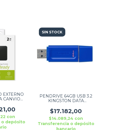
SIN STOCK
O EXTERNO
PENDRIVE 64GB USB 3.2
A CANVIO
KINGSTON DATA
SB 3.0
TRAVELER EXODIA BLUE -
XK3AA
21,00
KC-U2G64-7GB
$17.182,00
,22
con
$14.089,24
con
 o depósito
Transferencia o depósito
rio
bancario