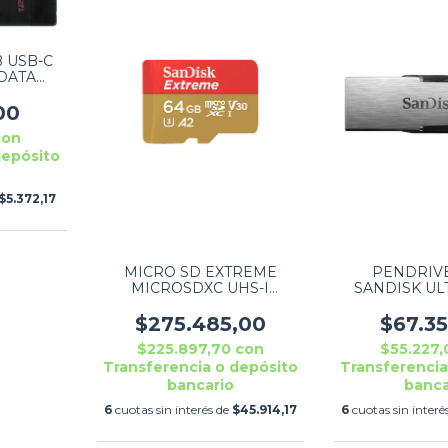
 USB-C
 DATA
70
00
con
depósito
$5.372,17
MICRO SD EXTREME
PENDRIVE
MICROSDXC UHS-I
SANDISK UL
SDSQXAV-512G-GN6MN
CZ73 - SDCZ7
$275.485,00
$67.3
$225.897,70
con
$55.227
Transferencia o depósito
Transferencia
bancario
banca
6
cuotas sin interés de
$45.914,17
6
cuotas sin interé