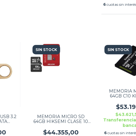
6
cuotas sin interé
SIN STOCK
SIN STOCK
MEMORIA M
64GB C10 
CANVAS SELE
$53.1
$43.621
USB 3.2
MEMORIA MICRO SD
Transferencia
ATA
64GB HIKSEMI CLASE 10
banca
3 GOLD
C1
G3/64GB
00
$44.355,00
6
cuotas sin inter