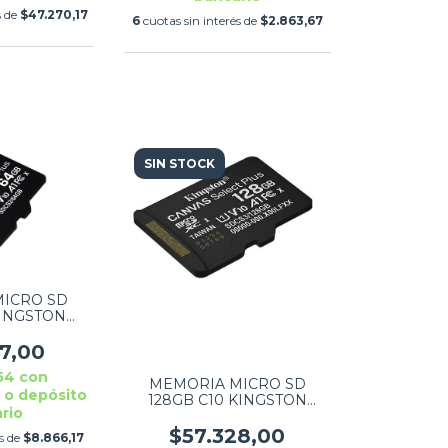
s de
$47.270,17
6
cuotas sin interés de
$2.863,67
SIN STOCK
ICRO SD
KINGSTON
CT PLUS G3
97,00
,54
con
MEMORIA MICRO SD
 o depósito
128GB C10 KINGSTON
rio
CANVAS SELECT PLUS G3
$57.328,00
és de
$8.866,17