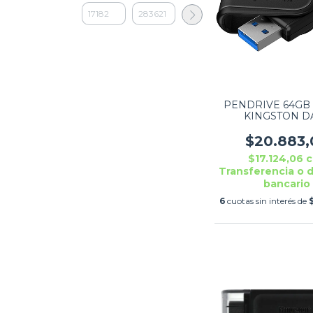
PENDRIVE 64GB 
KINGSTON D
TRAVELER EXO
BLACK - DTXS
$20.883,
$17.124,06
c
Transferencia o 
bancario
6
cuotas sin interés de