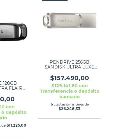
PENDRIVE 256GB
SANDISK ULTRA LUXE
TYPE-C SDDDC4-G46
$157.490,00
 128GB
$129.141,80
con
TRA FLAIR
Transferencia o depósito
3-128G-G46
bancario
50,00
6
cuotas sin interés de
,00
con
$26.248,33
 o depósito
rio
s de
$11.225,00