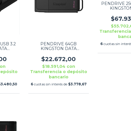
PENDRIVE 25
KINGSTO
TRAVELER 
DTXS/2
$67.9
$55.702
Transferencia
banca
USB 3.2
PENDRIVE 64GB
6
cuotas sin inter
ATA
KINGSTON DATA
DIA S
TRAVELER EXODIA G2
/64GB
DTXG2/64GB-TW
00
$22.672,00
on
$18.591,04
con
depósito
Transferencia o depósito
bancario
$3.480,50
6
cuotas sin interés de
$3.778,67