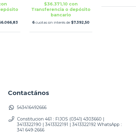
con
$36.371,10
con
depósito
Transferencia o depósito
bancario
$6.066,83
6
cuotas sin interés de
$7.392,50
Contactános
543416492666
Constitucion 461 : FIJOS (0341) 4303660 |
3413322190 | 3413322191 | 3413322192 WhatsApp :
341 649-2666