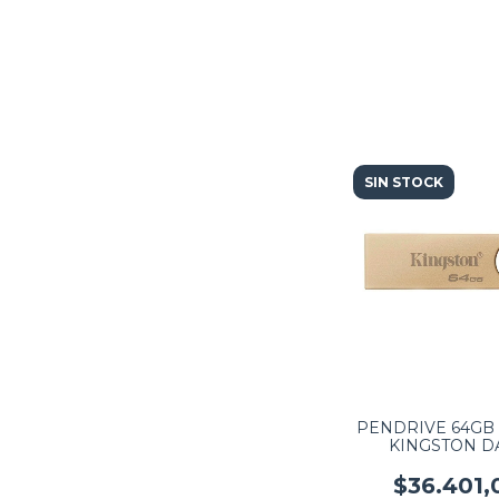
SIN STOCK
PENDRIVE 64GB 
KINGSTON D
TRAVELER SE9 G
METALIC - DTSE9
$36.401,