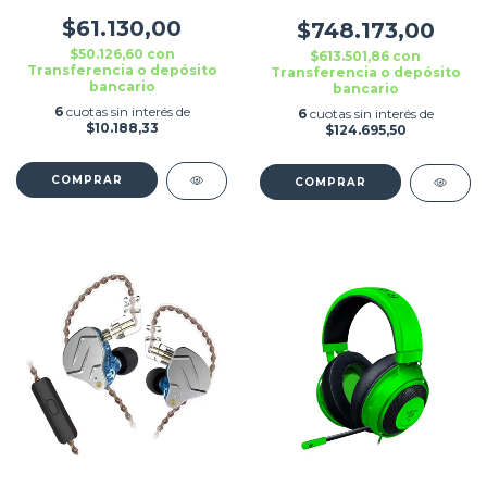
CONECTOR 3.5MM
IE300 CONSUMER
31710007400 NEGRO
$61.130,00
AUDIO NEGRO
$748.173,00
$50.126,60
con
$613.501,86
con
Transferencia o depósito
Transferencia o depósito
bancario
bancario
6
cuotas sin interés de
6
cuotas sin interés de
$10.188,33
$124.695,50