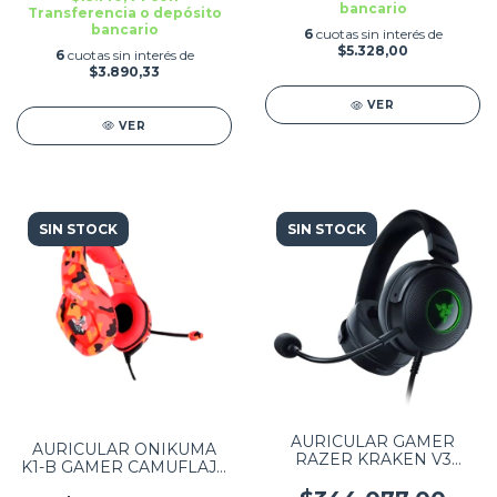
bancario
Transferencia o depósito
bancario
6
cuotas sin interés de
$5.328,00
6
cuotas sin interés de
$3.890,33
VER
VER
SIN STOCK
SIN STOCK
AURICULAR GAMER
AURICULAR ONIKUMA
RAZER KRAKEN V3
K1-B GAMER CAMUFLAJE
HYPERSENSE WIRED
ROJO
NEGRO RZ04-03770100-