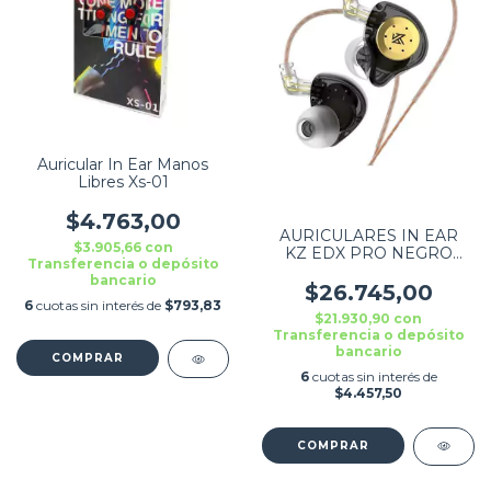
Auricular In Ear Manos
Libres Xs-01
$4.763,00
AURICULARES IN EAR
$3.905,66
con
KZ EDX PRO NEGRO
Transferencia o depósito
MONITOREO
bancario
$26.745,00
6
cuotas sin interés de
$793,83
$21.930,90
con
Transferencia o depósito
bancario
6
cuotas sin interés de
$4.457,50