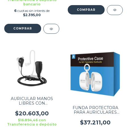
bancario
6
cuotas sin interés de
$2.395,00
AURICULAR MANOS
LIBRES CON
FUNDA PROTECTORA
MICROFONO PTT
PARA AURICULARES
NEGRO
$20.603,00
TRADUCTORES
$16.894,46
con
TIMEKETTLE M3
$37.211,00
Transferencia o depósito