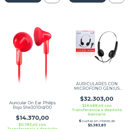
AURICULARES CON
MICROFONO GENIUS
HS-220U USB-C
$32.303,00
Auricular On Ear Philips
$26.488,46
con
Rojo She3010rd/00
Transferencia o depósito
bancario
$14.370,00
6
cuotas sin interés de
$11.783,40
con
$5.383,83
Transferencia o depósito