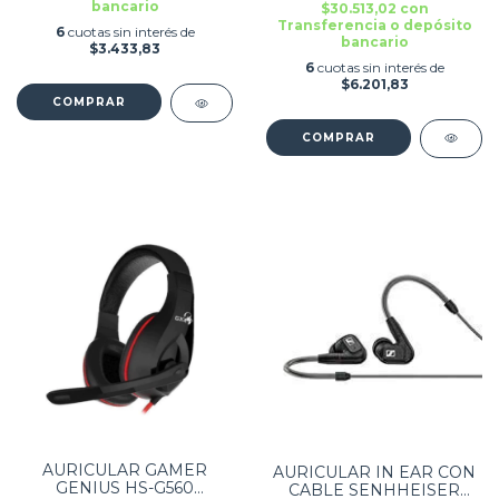
bancario
$30.513,02
con
Transferencia o depósito
6
cuotas sin interés de
bancario
$3.433,83
6
cuotas sin interés de
$6.201,83
AURICULAR GAMER
AURICULAR IN EAR CON
GENIUS HS-G560
CABLE SENHHEISER