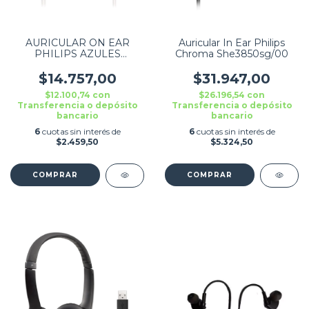
AURICULAR ON EAR
Auricular In Ear Philips
PHILIPS AZULES
Chroma She3850sg/00
SHE2100BL/28
$14.757,00
$31.947,00
$12.100,74
con
$26.196,54
con
Transferencia o depósito
Transferencia o depósito
bancario
bancario
6
cuotas sin interés de
6
cuotas sin interés de
$2.459,50
$5.324,50