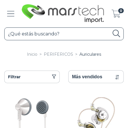
0
Inicio
>
PERIFERICOS
>
Auriculares
Filtrar